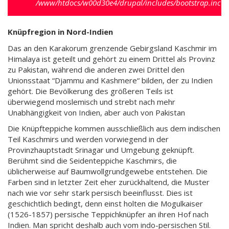
/www/htdocs/w00d30e4/drupal/includes/bootstrap.inc
).
Knüpfregion in Nord-Indien
Das an den Karakorum grenzende Gebirgsland Kaschmir im
Himalaya ist geteilt und gehört zu einem Drittel als Provinz
zu Pakistan, während die anderen zwei Drittel den
Unionsstaat “Djammu and Kashmere“ bilden, der zu Indien
gehört. Die Bevölkerung des größeren Teils ist
überwiegend moslemisch und strebt nach mehr
Unabhängigkeit von Indien, aber auch von Pakistan
Die Knüpfteppiche kommen ausschließlich aus dem indischen
Teil Kaschmirs und werden vorwiegend in der
Provinzhauptstadt Srinagar und Umgebung geknüpft.
Berühmt sind die Seidenteppiche Kaschmirs, die
üblicherweise auf Baumwollgrundgewebe entstehen. Die
Farben sind in letzter Zeit eher zurückhaltend, die Muster
nach wie vor sehr stark persisch beeinflusst. Dies ist
geschichtlich bedingt, denn einst holten die Mogulkaiser
(1526-1857) persische Teppichknüpfer an ihren Hof nach
Indien. Man spricht deshalb auch vom indo-persischen Stil.